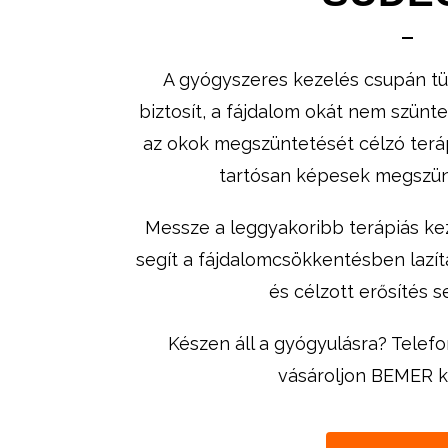
A gyógyszeres kezelés csupán tün
biztosít, a fájdalom okát nem szünt
az okok megszüntetését célzó terá
tartósan képesek megszünt
Messze a leggyakoribb terápiás ke
segít a fájdalomcsökkentésben laz
és célzott erősítés s
Készen áll a gyógyulásra? Telefo
vásároljon BEMER k