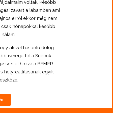
ájdalmaim voltak. Később
ingési zavart a lábamban ami
ajnos erről ekkor még nem
t csak hónapokkal később
k nálam.
hogy akivel hasonló dolog
abb ismerje fel a Sudeck
jusson el hozzá a BEMER
és helyreállításának egyik
eszköze.
és