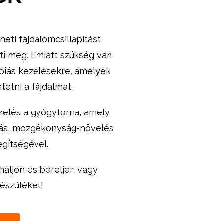
eti fájdalomcsillapítást
eti meg. Emiatt szükség van
piás kezelésekre, amelyek
etni a fájdalmat.
zelés a gyógytorna, amely
ítás, mozgékonyság-növelés
egítségével.
náljon és béreljen vagy
észülékét!