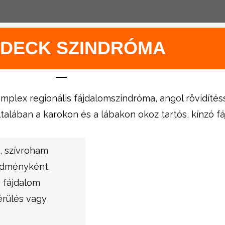
UDECK SZINDRÓMA
mplex regionális fájdalomszindróma, angol rövidítés
ltalában a karokon és a lábakon okoz tartós, kínzó fá
, szívroham
vődményként.
 fájdalom
érülés vagy