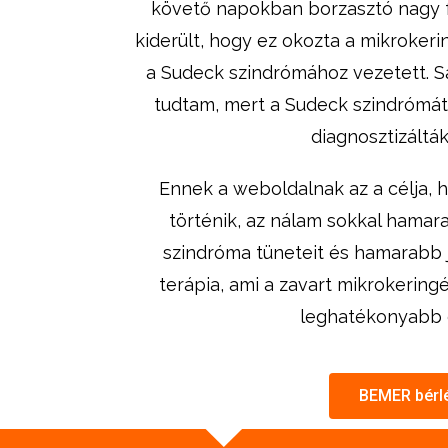
követő napokban borzasztó nagy f
kiderült, hogy ez okozta a mikroker
a Sudeck szindrómához vezetett. S
tudtam, mert a Sudeck szindrómá
diagnosztizáltá
Ennek a weboldalnak az a célja, 
történik, az nálam sokkal hamar
szindróma tüneteit és hamarabb 
terápia, ami a zavart mikrokering
leghatékonyabb 
BEMER bérl