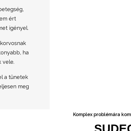
 betegség,
em ért
met igényel.
akorvosnak
ékonyabb, ha
 vele.
el a tünetek
teljesen meg
Komplex problémára kom
SUDE