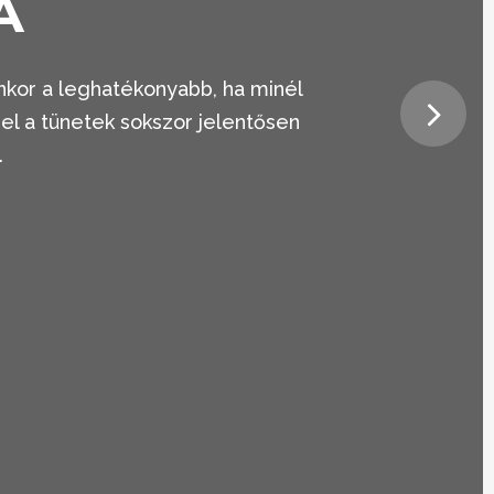
A
nkor a leghatékonyabb, ha minél
el a tünetek sokszor jelentősen
.