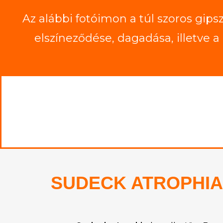
Az alábbi fotóimon a túl szoros gips
elszíneződése, dagadása, illetve a 
SUDECK ATROPHIA