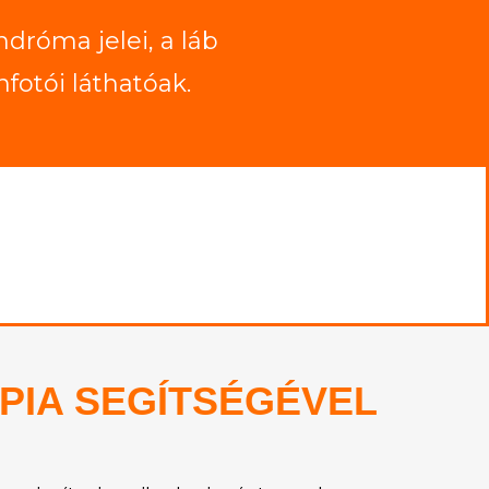
ndróma jelei, a láb
nfotói láthatóak.
PIA SEGÍTSÉGÉVEL