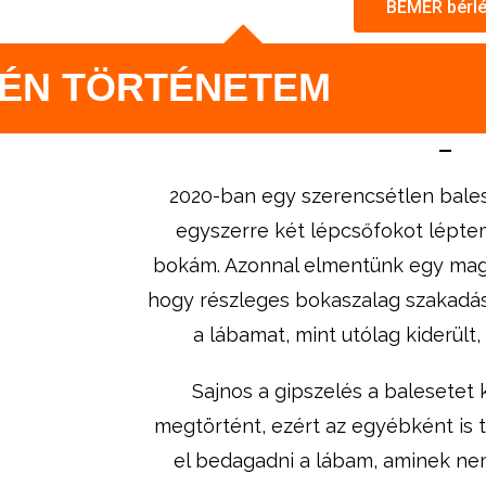
BEMER bérl
 ÉN TÖRTÉNETEM
2020-ban egy szerencsétlen bale
egyszerre két lépcsőfokot lépte
bokám. Azonnal elmentünk egy
mag
hogy részleges bokaszalag szakadás
a lábamat, mint utólag kiderült,
Sajnos a gipszelés a balesetet
megtörtént, ezért az egyébként is 
el bedagadni a lábam, aminek nem