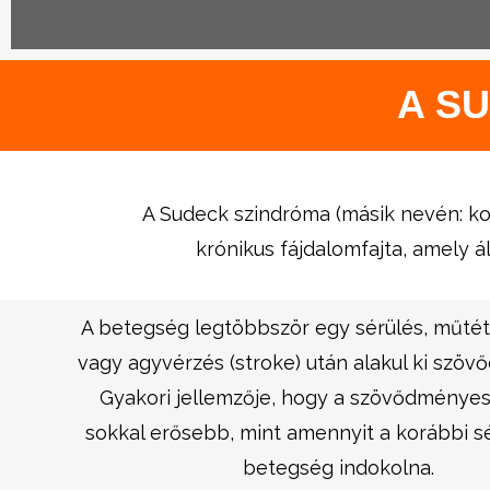
A S
A Sudeck szindróma (másik nevén: ko
krónikus fájdalomfajta, amely á
A betegség legtöbbször egy sérülés, műtét
vagy agyvérzés (stroke) után alakul ki szö
Gyakori jellemzője, hogy a szövődményes
sokkal erősebb, mint amennyit a korábbi s
betegség indokolna.