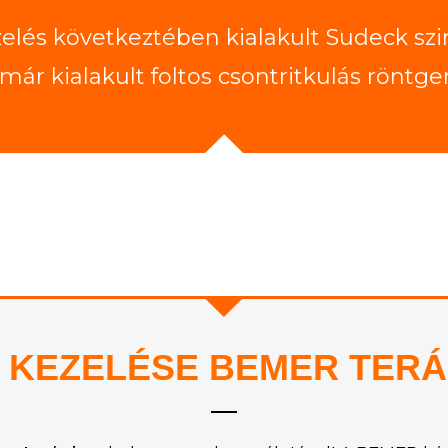
zelés következtében kialakult Sudeck szi
már kialakult foltos csontritkulás röntge
 KEZELÉSE BEMER TERÁ