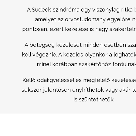
A Sudeck-szindróma egy viszonylag ritka
amelyet az orvostudomány egyelőre n
pontosan, ezért kezelése is nagy szakértel
A betegség kezelését minden esetben sz
kell végeznie. A kezelés olyankor a leghat
minél korábban szakértőhöz fordulnak
Kellő odafigyeléssel és megfelelő kezeléss
sokszor jelentősen enyhíthetők vagy akár 
is szüntethetők.