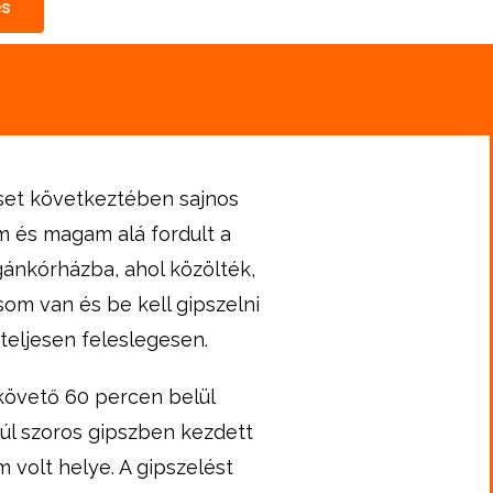
és
set következtében sajnos
m és magam alá fordult a
ánkórházba
, ahol közölték,
om van és be kell gipszelni
 teljesen feleslegesen.
 követő 60 percen belül
túl szoros gipszben kezdett
 volt helye. A gipszelést