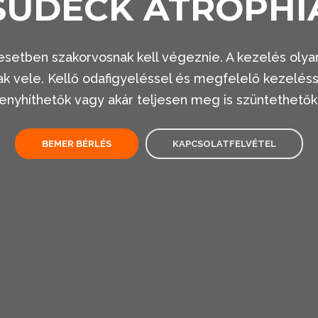
SUDECK ATROPHI
etben szakorvosnak kell végeznie. A kezelés olya
k vele. Kellő odafigyeléssel és megfelelő kezeléss
enyhíthetők vagy akár teljesen meg is szüntethetők
BEMER BÉRLÉS
KAPCSOLATFELVÉTEL